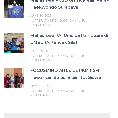
Mahasiswa PGSD Umsida Raih Perak
Taekwondo Surabaya
JUNE 30, 2026
FAKULTAS PSIKOLOGI DAN ILMU
BY
PENDIDIKAN
Mahasiswa PAI Umsida Raih Juara di
UMSURA Pencak Silat
JUNE 29, 2026
FAKULTAS PSIKOLOGI DAN ILMU
BY
PENDIDIKAN
FOCUSMIND AR Lolos PKM RSH
Tawarkan Solusi Brain Rot Siswa
MAY 28, 2026
FAKULTAS PSIKOLOGI DAN ILMU
BY
PENDIDIKAN