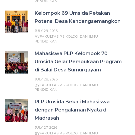
PENDIDIKAN
Kelompok 69 Umsida Petakan
Potensi Desa Kandangsemangkon
JULY 29, 2026
FAKULTAS PSIKOLOGI DAN ILMU
BY
PENDIDIKAN
Mahasiswa PLP Kelompok 70
Umsida Gelar Pembukaan Program
di Balai Desa Sumurgayam
JULY 28, 2026
FAKULTAS PSIKOLOGI DAN ILMU
BY
PENDIDIKAN
PLP Umsida Bekali Mahasiswa
dengan Pengalaman Nyata di
Madrasah
JULY 27, 2026
FAKULTAS PSIKOLOGI DAN ILMU
BY