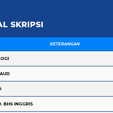
L SKRIPSI
KETERANGAN
LOGI
PAUD
D
. BHS INGGRIS