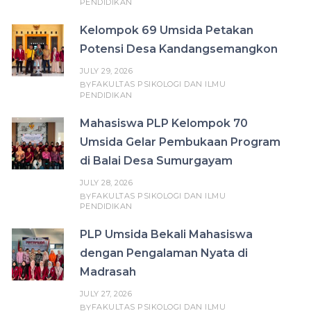
PENDIDIKAN
Kelompok 69 Umsida Petakan
Potensi Desa Kandangsemangkon
JULY 29, 2026
FAKULTAS PSIKOLOGI DAN ILMU
BY
PENDIDIKAN
Mahasiswa PLP Kelompok 70
Umsida Gelar Pembukaan Program
di Balai Desa Sumurgayam
JULY 28, 2026
FAKULTAS PSIKOLOGI DAN ILMU
BY
PENDIDIKAN
PLP Umsida Bekali Mahasiswa
dengan Pengalaman Nyata di
Madrasah
JULY 27, 2026
FAKULTAS PSIKOLOGI DAN ILMU
BY