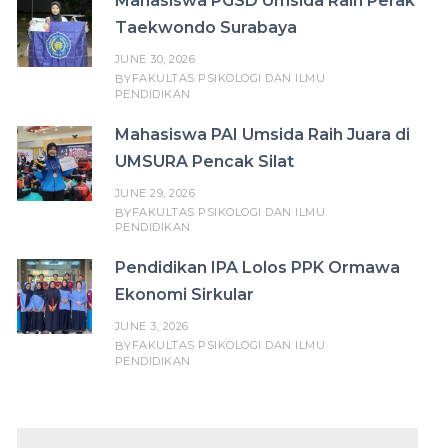
Mahasiswa PGSD Umsida Raih Perak
Taekwondo Surabaya
JUNE 30, 2026
FAKULTAS PSIKOLOGI DAN ILMU
BY
PENDIDIKAN
Mahasiswa PAI Umsida Raih Juara di
UMSURA Pencak Silat
JUNE 29, 2026
FAKULTAS PSIKOLOGI DAN ILMU
BY
PENDIDIKAN
Pendidikan IPA Lolos PPK Ormawa
Ekonomi Sirkular
JUNE 3, 2026
FAKULTAS PSIKOLOGI DAN ILMU
BY
PENDIDIKAN