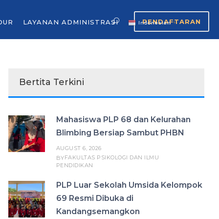
PENDAFTARAN
OUR
LAYANAN ADMINISTRASI
Indonesian
▼
Bertita Terkini
Mahasiswa PLP 68 dan Kelurahan
Blimbing Bersiap Sambut PHBN
AUGUST 6, 2026
FAKULTAS PSIKOLOGI DAN ILMU
BY
PENDIDIKAN
PLP Luar Sekolah Umsida Kelompok
69 Resmi Dibuka di
Kandangsemangkon